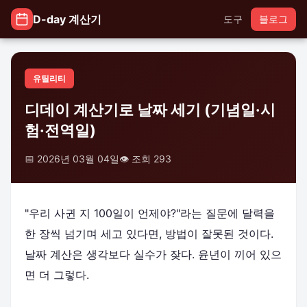
D-day 계산기
도구
블로그
유틸리티
디데이 계산기로 날짜 세기 (기념일·시
험·전역일)
📅 2026년 03월 04일
👁️ 조회 293
"우리 사귄 지 100일이 언제야?"라는 질문에 달력을
한 장씩 넘기며 세고 있다면, 방법이 잘못된 것이다.
날짜 계산은 생각보다 실수가 잦다. 윤년이 끼어 있으
면 더 그렇다.