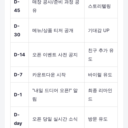
D-
매장 공사/준비 과정 공
스토리텔링
45
유
D-
메뉴/상품 티저 공개
기대감 UP
30
친구 추가 유
D-14
오픈 이벤트 사전 공지
도
D-7
카운트다운 시작
바이럴 유도
"내일 드디어 오픈!" 알
최종 리마인
D-1
림
드
D-
오픈 당일 실시간 소식
방문 유도
day